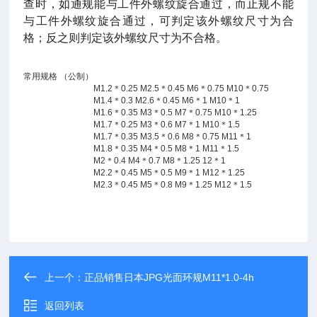
查时，如通规能与工件外螺纹旋合通过，而止规不能
与工件外螺纹旋合通过，可判定该外螺纹尺寸为合
格；反之则判定该外螺纹尺寸为不合格。
常用规格
（公制）
M1.2
＊
0.25 M2.5
＊
0.45 M6
＊
0.75 M10
＊
0.75
M1.4
＊
0.3 M2.6
＊
0.45 M6
＊
1 M10
＊
1
M1.6
＊
0.35 M3
＊
0.5 M7
＊
0.75 M10
＊
1.25
M1.7
＊
0.25 M3
＊
0.6 M7
＊
1 M10
＊
1.5
M1.7
＊
0.35 M3.5
＊
0.6 M8
＊
0.75 M11
＊
1
M1.8
＊
0.35 M4
＊
0.5 M8
＊
1 M11
＊
1.5
M2
＊
0.4 M4
＊
0.7 M8
＊
1.25 12
＊
1
M2.2
＊
0.45 M5
＊
0.5 M9
＊
1 M12
＊
1.25
M2.3
＊
0.45 M5
＊
0.8 M9
＊
1.25 M12
＊
1.5
上一个：
正品销售日本JPG光面环规M11*1.0-4h
返回列表