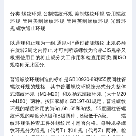
分类
:
螺纹环规
公制螺纹环规
美制螺纹环规
管用螺纹
环规
管用美制螺纹环规
管用英制螺纹环规
光滑环
规
螺纹通止环规
以通规和止规为一组
.
通规可*通过被测螺纹
.
止规必须
在旋转
2
周之内停止
,
才可判断该螺纹为合格
.JIS
规格又
根据使用目的将止规分为工作用和检查用两类
,
而
ISO
规格则无此区分
.
普通螺纹环规制造的标准是
GB10920-89
和
55
度圆柱管
螺纹环规的规格，其中普通螺纹环规按形式分为整体
式螺纹环规（
M1-M20
）和双柄式螺纹环规（大于
M20
--M180
）两种。按国家标准
GB197-81
规定，普通螺纹
环规的精度常用的为
6g ,6h ,6f
和
8g
级。
55
度圆柱管螺
纹环规的精度分
A
级和
B
级两种，
B
级低于
A
级。 螺
纹环规供检查工件外螺纹尺寸是否合格。每种规格螺
纹环规分为通规（代号
T
）和止规（代号
Z
）两种。检