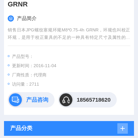
GRNR
产品简介
销售日本JPG螺纹塞规环规M8*0.75-4h GRNR，环规也叫校正
环规，是用于校正量具的不足的一种具有特定尺寸及属性的圆
环。环规按照外观上可以分为:光面环规、螺纹环规、平行螺纹环
规、美制螺纹环规 、管用螺纹环规、 管用美制螺纹环规、 管用
产品型号：
英制螺纹环规 、螺纹通止环规等。
更新时间：2016-11-04
厂商性质：代理商
访问量：2711
产品咨询
18565718620
产品分类